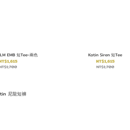
PALM EMB 短Tee-兩色
Katin Siren 短Tee
NT$1,615
NT$1,615
NT$1,700
NT$1,700