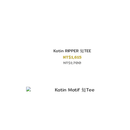
Katin RIPPER 短TEE
NT$1,615
NT$1,700