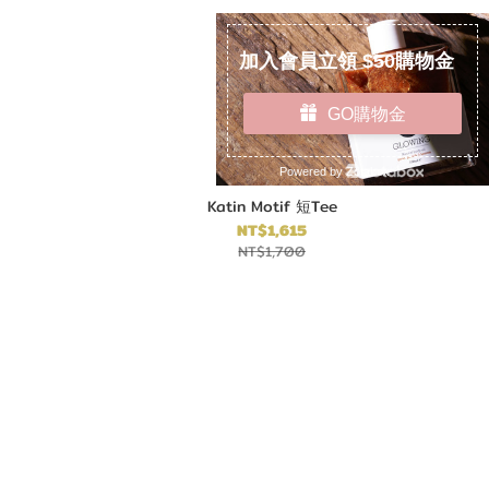
Katin Motif 短Tee
NT$1,615
NT$1,700