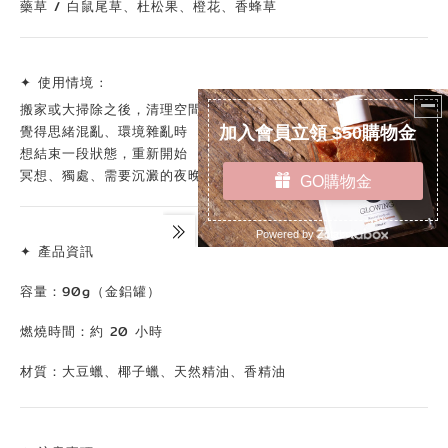
藥草 / 白鼠尾草、杜松果、橙花、香蜂草
✦ 使用情境 :
搬家或大掃除之後，清理空間能量
覺得思緒混亂、環境雜亂時
想結束一段狀態，重新開始
冥想、獨處、需要沉澱的夜晚
✦ 產品資訊
容量：90g（金鋁罐）
燃燒時間：約 20 小時
材質：大豆蠟、椰子蠟、天然精油、香精油