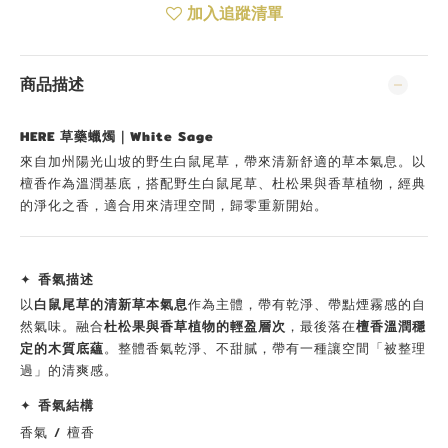
加入追蹤清單
商品描述
HERE 草藥蠟燭｜White Sage
來自加州陽光山坡的野生白鼠尾草，帶來清新舒適的草本氣息。以
檀香作為溫潤基底，搭配野生白鼠尾草、杜松果與香草植物，經典
的淨化之香，適合用來清理空間，歸零重新開始。
✦
香氣描述
以
白鼠尾草的清新草本氣息
作為主體，帶有乾淨、帶點煙霧感的自
然氣味。融合
杜松果與香草植物的輕盈層次
，最後落在
檀香溫潤穩
定的木質底蘊
。整體香氣乾淨、不甜膩，帶有一種讓空間「被整理
過」的清爽感。
✦
香氣結構
香氣 / 檀香