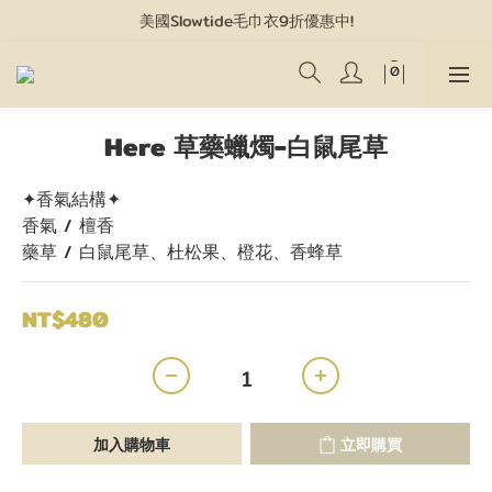
美國Slowtide毛巾衣9折優惠中!
情人節限定禮盒8/3開賣!
情人節限定禮盒8/3開賣!
Here 草藥蠟燭-白鼠尾草
✦香氣結構✦
香氣 / 檀香
藥草 / 白鼠尾草、杜松果、橙花、香蜂草
NT$480
加入購物車
立即購買