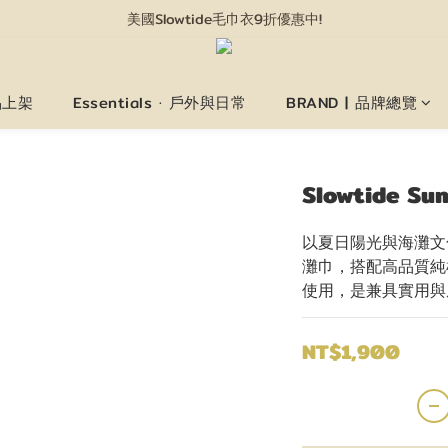
美國Slowtide毛巾衣9折優惠中!
情人節限定禮盒8/3開賣!
情人節限定禮盒8/3開賣!
新品上架
Essentials · 戶外與日常
BRAND | 品牌總覽
Slowtide S
以夏日陽光與海灘文
灘巾，搭配高品質純
使用，是兼具實用與
NT$1,900