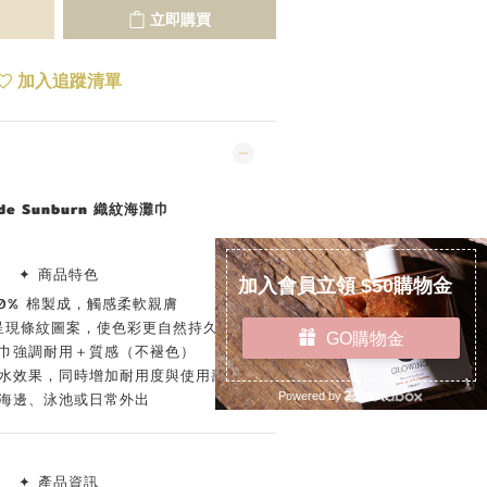
立即購買
加入追蹤清單
ide Sunburn 織紋海灘巾
✦ 商品特色
00% 棉製成，觸感柔軟親膚
呈現條紋圖案，使色彩更自然持久
巾強調耐用＋質感（不褪色）
水效果，同時增加耐用度與使用壽命
海邊、泳池或日常外出
✦ 產品資訊